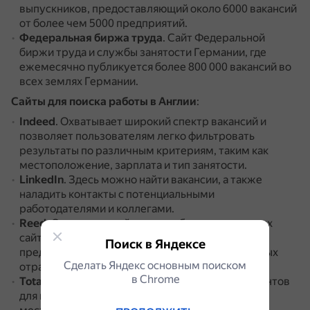
выпускников, предоставляющий около 6000 вакансий
от более чем 5000 предприятий.
Федеральная биржа труда
.
Сайт Федеральной
биржи труда и службы занятости Германии, где
ежемесячно публикуется более 800 000 вакансий во
всех землях Германии.
Сайты для поиска работы в Англии
:
Indeed
.
Охватывает широкий спектр вакансий и
позволяет пользователям легко фильтровать
результаты по различным критериям, таким как
местоположение, зарплата и тип занятости.
LinkedIn
.
Здесь можно найти вакансии, а также
наладить контакты с потенциальными
работодателями и коллегами.
Reed
.
Один из старейших и наиболее уважаемых
сайтов для поиска работы в Великобритании.
Он
Поиск в Яндексе
предлагает широкий выбор вакансий в различных
Сделать Яндекс основным поиском
отраслях и регионах.
в Сhrome
Totaljobs
.
Предоставляет множество инструментов
для поиска вакансий, включая фильтры по