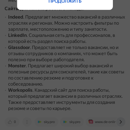
местоположению, зарплате и типу занятости.
ПРОДОЛЖИТЬ
Сайты для поиска работы в Канаде
:
Indeed
.
Предлагает множество вакансий в различных
отраслях и регионах.
Можно настроить фильтры по
зарплате, местоположению и типу занятости.
LinkedIn
.
Социальная сеть для профессионалов, в
которой есть раздел поиска работы.
Glassdoor
.
Предоставляет не только вакансии, но и
отзывы сотрудников о компаниях, что может быть
полезно при выборе работодателя.
Monster
.
Предлагает широкий выбор вакансий и
полезные ресурсы для соискателей, такие как советы
по составлению резюме и подготовке к
собеседованию.
Workopolis
.
Канадский сайт для поиска работы,
который предлагает вакансии в различных отраслях.
Также предоставляет инструменты для создания
резюме и советы по карьере.
0
sky.pro
sky.pro
www.de-online.ru