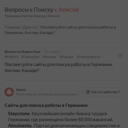
Вопросы к Поиску 
с Алисой
Примеры ответов Поиска с Алисой
Главная
/
Другое
/
Посоветуйте сайты для поиска работы в
Германии, Англии, Канаде?
Вопрос из Яндекс Кью
22 ноября
#Работа
#Германия
#Англия
#Канада
#Поискработы
Посоветуйте сайты для поиска работы в Германии,
Англии, Канаде?
Алиса
Как это работает?
На основе источников, возможны неточности
Сайты для поиска работы в Германии
:
Stepstone
.
Крупнейшая онлайн-биржа труда в
Германии, где размещено более 60 000 вакансий.
Absolventa
.
Портал для начинающих специалистов и