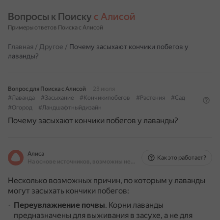
Вопросы к Поиску 
с Алисой
Примеры ответов Поиска с Алисой
Главная
/
Другое
/
Почему засыхают кончики побегов у
лаванды?
Вопрос для Поиска с Алисой
23 июля
#Лаванда
#Засыхание
#Кончикипобегов
#Растения
#Сад
#Огород
#Ландшафтныйдизайн
Почему засыхают кончики побегов у лаванды?
Алиса
Как это работает?
На основе источников, возможны неточности
Несколько возможных причин, по которым у лаванды
могут засыхать кончики побегов:
Переувлажнение почвы
.
Корни лаванды
предназначены для выживания в засухе, а не для