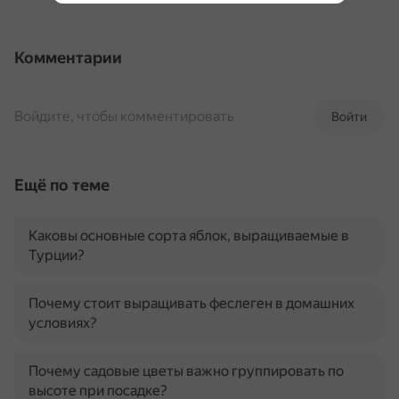
Комментарии
Войдите, чтобы комментировать
Войти
Ещё по теме
Каковы основные сорта яблок, выращиваемые в
Турции?
Почему стоит выращивать феслеген в домашних
условиях?
Почему садовые цветы важно группировать по
высоте при посадке?