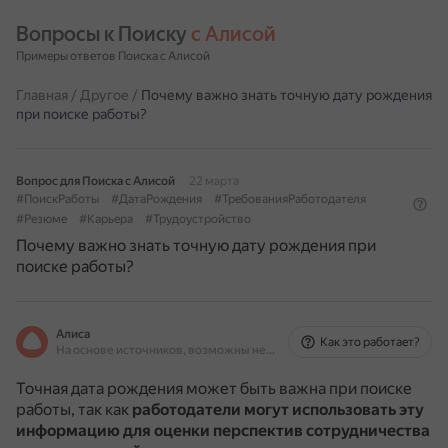
Вопросы к Поиску 
с Алисой
Примеры ответов Поиска с Алисой
Главная
/
Другое
/
Почему важно знать точную дату рождения
при поиске работы?
Вопрос для Поиска с Алисой
22 марта
#ПоискРаботы
#ДатаРождения
#ТребованияРаботодателя
#Резюме
#Карьера
#Трудоустройство
Почему важно знать точную дату рождения при
поиске работы?
Алиса
Как это работает?
На основе источников, возможны неточности
Точная дата рождения может быть важна при поиске
работы, так как
работодатели могут использовать эту
информацию для оценки перспектив сотрудничества