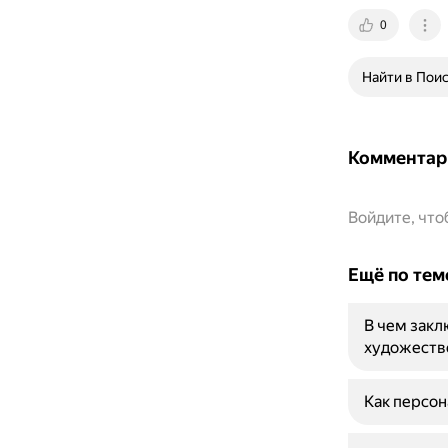
0
Найти в Пои
Комментар
Войдите, чт
Ещё по тем
В чем закл
художеств
Как персон