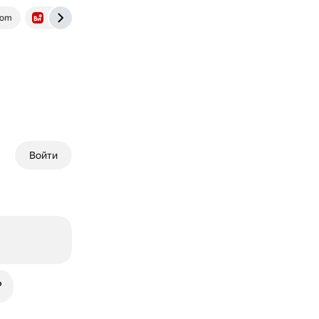
com
www.vseinstrumenti.ru
Войти
?