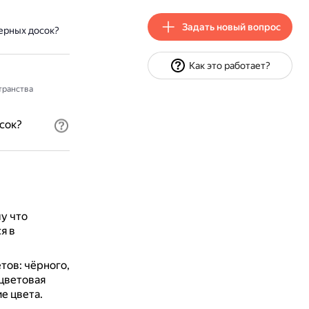
Задать новый вопрос
ерных досок?
Как это работает?
транства
сок?
у что
я в
тов: чёрного,
 цветовая
е цвета.