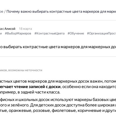
ое
/
Почему важно выбирать контрастные цвета маркеров для марк
а с Алисой
18 марта
и
#ВыборМаркеров
#КонтрастныеЦвета
#Обучение
#ОрганизацияПрос
о выбирать контрастные цвета маркеров для маркерных до
ников, возможны неточности
стных цветов маркеров для маркерных досок важен, потом
егчает чтение записей с доски
, особенно если она находитс
апример, в задней части класса.
фисных и школьных досок используют маркеры базовых цве
ного и зелёного.
Для детских досок доступна более широкая
тые, оранжевые, розовые, фиолетовые, коричневые и други