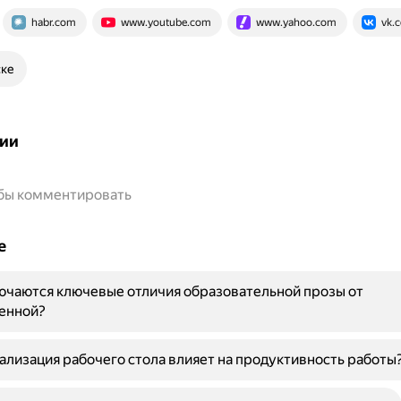
habr.com
www.youtube.com
www.yahoo.com
vk.
ске
ии
обы комментировать
е
ючаются ключевые отличия образовательной прозы от
енной?
ализация рабочего стола влияет на продуктивность работы