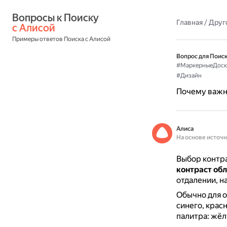
Вопросы к Поиску 
Главная
/
Друг
с Алисой
Примеры ответов Поиска с Алисой
Вопрос для Поиск
#МаркерныеДоск
#Дизайн
Почему важн
Алиса
На основе источ
Выбор контра
контраст обл
отдалении, н
Обычно для о
синего, крас
палитра: жёл