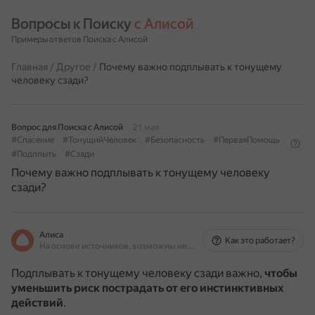
Вопросы к Поиску 
с Алисой
Примеры ответов Поиска с Алисой
Главная
/
Другое
/
Почему важно подплывать к тонущему
человеку сзади?
Вопрос для Поиска с Алисой
21 мая
#Спасение
#ТонущийЧеловек
#Безопасность
#ПерваяПомощь
#Подплыть
#Сзади
Почему важно подплывать к тонущему человеку
сзади?
Алиса
Как это работает?
На основе источников, возможны неточности
Подплывать к тонущему человеку сзади важно,
чтобы
уменьшить риск пострадать от его инстинктивных
действий
.