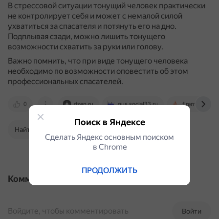
В стрессовой ситуации тонущий человек практически
не контролирует себя и может с немалой силой
ухватиться за спасателя и потянуть его на дно.
Подплывая сзади, можно лишить тонущего
возможности схватить за руки или голову.
Важно помнить, что при виде тонущего человека
необходимо по возможности оповестить об этом
профессиональных спасателей.
0
dzen.ru
gus.social33.ru
fireman.club
Поиск в Яндексе
Найти в Поиске
Сделать Яндекс основным поиском
в Сhrome
ПРОДОЛЖИТЬ
Комментарии
Войдите, чтобы комментировать
Войти