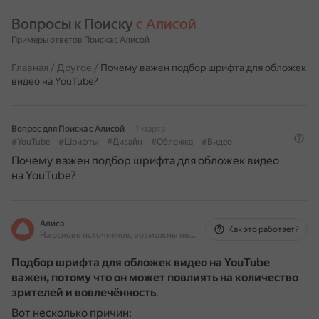
Вопросы к Поиску 
с Алисой
Примеры ответов Поиска с Алисой
Главная
/
Другое
/
Почему важен подбор шрифта для обложек
видео на YouTube?
Вопрос для Поиска с Алисой
1 марта
#YouTube
#Шрифты
#Дизайн
#Обложка
#Видео
Почему важен подбор шрифта для обложек видео
на YouTube?
Алиса
Как это работает?
На основе источников, возможны неточности
Подбор шрифта для обложек видео на YouTube
важен, потому что он может повлиять на количество
зрителей и вовлечённость
.
Вот несколько причин: