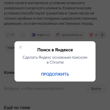
поясе на юге материка в условиях влажного
умеренного морского климата.
Климатические
условия способствуют развитию в таких лесах не
только хвойных и листопадных широколиственных
деревьев, но и вечнозелёных лиственных пород.
0
bigenc.ru
spravochnick.ru
videouroki.
Найти в Поиске
Поиск в Яндексе
Сделать Яндекс основным поиском
в Сhrome
Комментарии
ПРОДОЛЖИТЬ
Войдите, чтобы комментировать
Войти
Ещё по теме