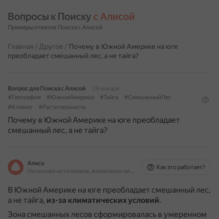
Вопросы к Поиску 
с Алисой
Примеры ответов Поиска с Алисой
Главная
/
Другое
/
Почему в Южной Америке на юге
преобладает смешанный лес, а не тайга?
Вопрос для Поиска с Алисой
29 января
#География
#ЮжнаяАмерика
#Тайга
#СмешанныйЛес
#Климат
#Растительность
Почему в Южной Америке на юге преобладает
смешанный лес, а не тайга?
Алиса
Как это работает?
На основе источников, возможны неточности
В Южной Америке на юге преобладает смешанный лес,
а не тайга,
из-за климатических условий
.
Зона смешанных лесов сформировалась в умеренном