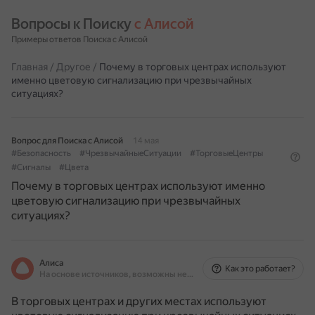
Вопросы к Поиску 
с Алисой
Примеры ответов Поиска с Алисой
Главная
/
Другое
/
Почему в торговых центрах используют
именно цветовую сигнализацию при чрезвычайных
ситуациях?
Вопрос для Поиска с Алисой
14 мая
#Безопасность
#ЧрезвычайныеСитуации
#ТорговыеЦентры
#Сигналы
#Цвета
Почему в торговых центрах используют именно
цветовую сигнализацию при чрезвычайных
ситуациях?
Алиса
Как это работает?
На основе источников, возможны неточности
В торговых центрах и других местах используют