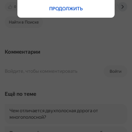
0
docs.cntd.ru
czn.admtyumen.ru
tgl.ru
ПРОДОЛЖИТЬ
Найти в Поиске
Комментарии
Войдите, чтобы комментировать
Войти
Ещё по теме
Чем отличается двухполосная дорога от
многополосной?