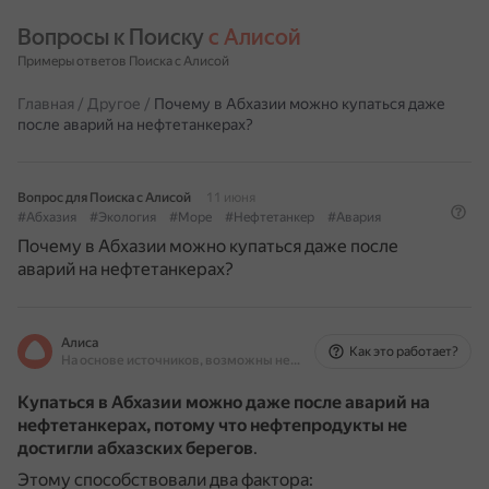
Вопросы к Поиску 
с Алисой
Примеры ответов Поиска с Алисой
Главная
/
Другое
/
Почему в Абхазии можно купаться даже
после аварий на нефтетанкерах?
Вопрос для Поиска с Алисой
11 июня
#Абхазия
#Экология
#Море
#Нефтетанкер
#Авария
Почему в Абхазии можно купаться даже после
аварий на нефтетанкерах?
Алиса
Как это работает?
На основе источников, возможны неточности
Купаться в Абхазии можно даже после аварий на
нефтетанкерах, потому что нефтепродукты не
достигли абхазских берегов
.
Этому способствовали два фактора: