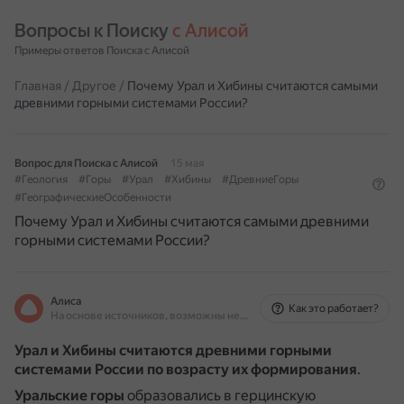
Вопросы к Поиску 
с Алисой
Примеры ответов Поиска с Алисой
Главная
/
Другое
/
Почему Урал и Хибины считаются самыми
древними горными системами России?
Вопрос для Поиска с Алисой
15 мая
#Геология
#Горы
#Урал
#Хибины
#ДревниеГоры
#ГеографическиеОсобенности
Почему Урал и Хибины считаются самыми древними
горными системами России?
Алиса
Как это работает?
На основе источников, возможны неточности
Урал и Хибины считаются древними горными
системами России по возрасту их формирования
.
Уральские горы
образовались в герцинскую