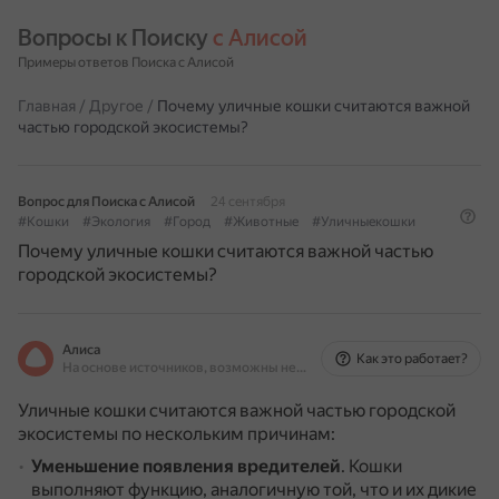
Вопросы к Поиску 
с Алисой
Примеры ответов Поиска с Алисой
Главная
/
Другое
/
Почему уличные кошки считаются важной
частью городской экосистемы?
Вопрос для Поиска с Алисой
24 сентября
#Кошки
#Экология
#Город
#Животные
#Уличныекошки
Почему уличные кошки считаются важной частью
городской экосистемы?
Алиса
Как это работает?
На основе источников, возможны неточности
Уличные кошки считаются важной частью городской
экосистемы по нескольким причинам:
Уменьшение появления вредителей
.
Кошки
выполняют функцию, аналогичную той, что и их дикие