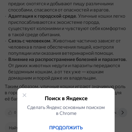
предки: охотятся и добывают пищу различными
способами, спасаются от опасностей и врагов.
Адаптация к городской среде
.
Уличные кошки легко
приспосабливаются к экосистеме города,
существуют колониями и чувствуют себя комфортно
в такой среде обитания.
Связь с человеком
.
Животные частично зависят от
человека в плане обеспечения пищей, контроля
популяции или оказания ветеринарной помощи.
Влияние на распространение болезней и паразитов
.
От диких животных недуги и паразиты передаются
бездомным кошкам, а от тех уже — кошкам
домашним и порой даже их владельцам.
Таким образом, уличные кошки играют значимую роль
в городской экосистеме, и их присутствие важно для
Поиск в Яндексе
её баланса и функционирования.
Сделать Яндекс основным поиском
0
dzen.ru
в Сhrome
ped-kopilka.ru
www.youtube.
ПРОДОЛЖИТЬ
Найти в Поиске