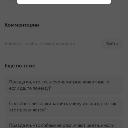
Комментарии
Войдите, чтобы комментировать
Войти
Ещё по теме
Правда ли, что лисы очень хитрые животные, и
если да, то почему?
Способны ли кошки затаить обиду и если да, то как
это проявляется?
Правда ли, что собаки не различают цвета, и если