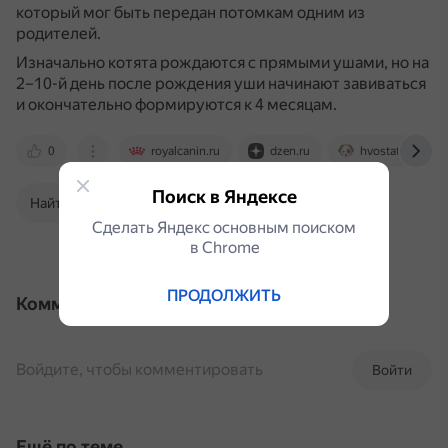
который мог быть передан потомкам одним из
родителей.
Изначально котята рождаются с прямыми ушами, но на
2–10-й день после рождения уши начинают завиваться
и окончательно формируются к 4 месяцам.
0
royalcanin.ru
dzen.ru
hvostatic.ru
Поиск в Яндексе
Найти в Поиске
Сделать Яндекс основным поиском
в Сhrome
ПРОДОЛЖИТЬ
Комментарии
Войдите, чтобы комментировать
Войти
Ещё по теме