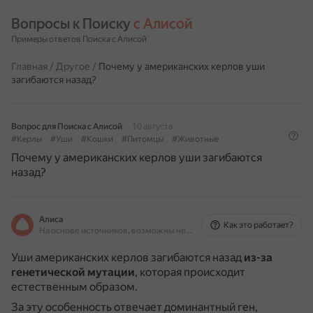
Вопросы к Поиску 
с Алисой
Примеры ответов Поиска с Алисой
Главная
/
Другое
/
Почему у американских керлов уши
загибаются назад?
Вопрос для Поиска с Алисой
10 августа
#Керлы
#Уши
#Кошки
#Питомцы
#Животные
Почему у американских керлов уши загибаются
назад?
Алиса
Как это работает?
На основе источников, возможны неточности
Уши американских керлов загибаются назад
из-за
генетической мутации
, которая происходит
естественным образом.
За эту особенность отвечает доминантный ген,