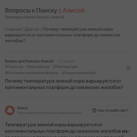
Вопросы к Поиску 
с Алисой
Примеры ответов Поиска с Алисой
Главная
/
Другое
/
Почему температура земной коры
варьируется от континентальных платформ до океанских
желобов?
Вопрос для Поиска с Алисой
22 апреля
#Геология
#Земнаякора
#Температура
#Континентальныеплатформы
#Океанскиежелоба
Почему температура земной коры варьируется от
континентальных платформ до океанских желобов?
Алиса
Как это работает?
На основе источников, возможны неточности
Температура земной коры варьируется от
континентальных платформ до океанских желобов
из-