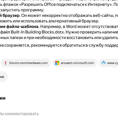
ть флажок «Разрешить Office подключаться к Интернету».
По
запустить программу.
й браузер
.
Он может некорректно отображать веб-сайты, 
новить или использовать альтернативный браузер.
ие файла-шаблона
.
Например, в Word может отсутствоват
айл Built-In Building Blocks.dotx.
Нужно проверить наличие
ных папках и при необходимости восстановить или удалить 
а сохраняется, рекомендуется обратиться в службу подд
forums.tomshardware.com
answers.microsoft.com
www.cy
ске
ии
обы комментировать