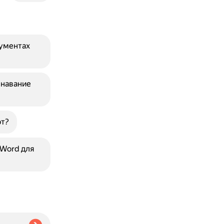
кументах
знавание
ют?
 Word для