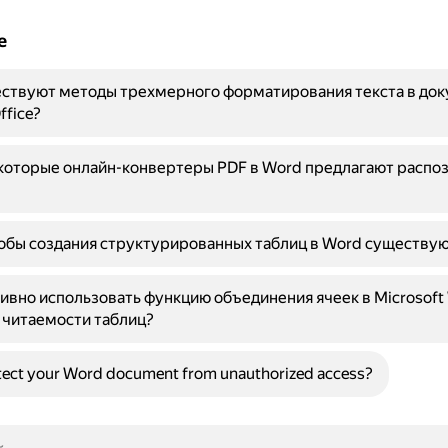
е
ествуют методы трехмерного форматирования текста в до
ffice?
которые онлайн-конвертеры PDF в Word предлагают распо
обы создания структурированных таблиц в Word существу
ивно использовать функцию объединения ячеек в Microsoft
 читаемости таблиц?
tect your Word document from unauthorized access?