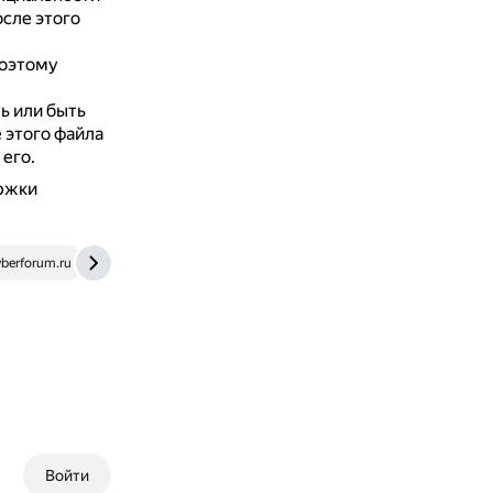
сле этого
поэтому
ь или быть
 этого файла
его.
ержки
berforum.ru
superuser.com
yandex.ru
Войти