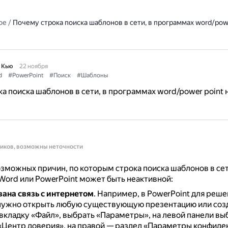
ое
/
Почему строка поиска шаблонов в сети, в программах word/powe
 Кью
22 ноября
d
#PowerPoint
#Поиск
#Шаблоны
а поиска шаблонов в сети, в программах word/power point 
ников, возможны неточности
зможных причин, по которым строка поиска шаблонов в сет
ord или PowerPoint может быть неактивной:
ана связь с интернетом
.
Например, в PowerPoint для реше
ужно открыть любую существующую презентацию или созд
 вкладку «Файл», выбрать «Параметры», на левой панели вы
«Центр доверия», на правой — раздел «Параметры конфиде