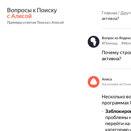
Вопросы к Поиску 
Главная
/
Друг
с Алисой
активна?
Примеры ответов Поиска с Алисой
Вопрос из Яндекс
#Помощь
#Wor
Почему строк
активна?
Алиса
На основе источ
Несколько во
программах W
Заблокиров
проблемы н
перейти на
категорию 