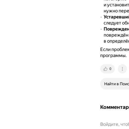
и установи
нужно пере
Устаревши
следует об
Поврежден
повреждён ф
в определён
Если проблем
программы.
0
Найти в Пои
Комментар
Войдите, чт