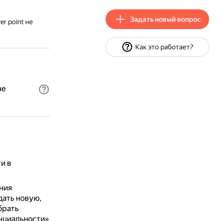
Задать новый вопрос
r point не
Как это работает?
не
и в
ния
ать новую,
брать
нциальности»