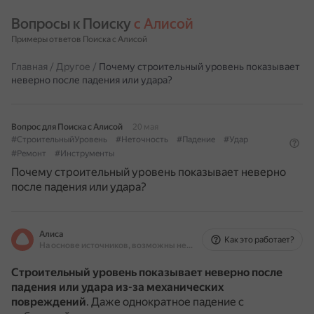
Вопросы к Поиску 
с Алисой
Примеры ответов Поиска с Алисой
Главная
/
Другое
/
Почему строительный уровень показывает
неверно после падения или удара?
Вопрос для Поиска с Алисой
20 мая
#СтроительныйУровень
#Неточность
#Падение
#Удар
#Ремонт
#Инструменты
Почему строительный уровень показывает неверно
после падения или удара?
Алиса
Как это работает?
На основе источников, возможны неточности
Строительный уровень показывает неверно после
падения или удара из-за механических
повреждений
.
Даже однократное падение с