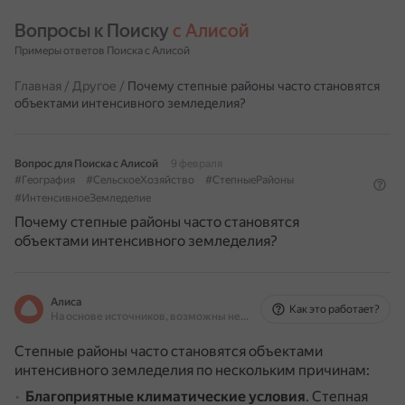
Вопросы к Поиску 
с Алисой
Примеры ответов Поиска с Алисой
Главная
/
Другое
/
Почему степные районы часто становятся
объектами интенсивного земледелия?
Вопрос для Поиска с Алисой
9 февраля
#География
#СельскоеХозяйство
#СтепныеРайоны
#ИнтенсивноеЗемледелие
Почему степные районы часто становятся
объектами интенсивного земледелия?
Алиса
Как это работает?
На основе источников, возможны неточности
Степные районы часто становятся объектами
интенсивного земледелия по нескольким причинам:
Благоприятные климатические условия
.
Степная