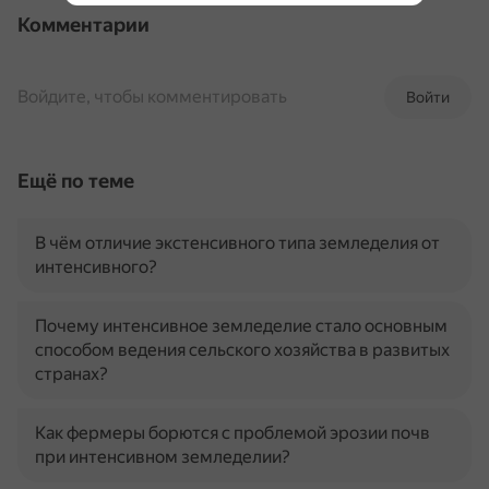
Комментарии
Войдите, чтобы комментировать
Войти
Ещё по теме
В чём отличие экстенсивного типа земледелия от
интенсивного?
Почему интенсивное земледелие стало основным
способом ведения сельского хозяйства в развитых
странах?
Как фермеры борются с проблемой эрозии почв
при интенсивном земледелии?