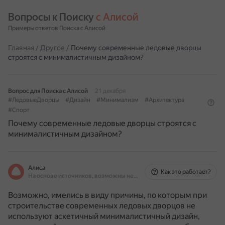
Вопросы к Поиску 
с Алисой
Примеры ответов Поиска с Алисой
Главная
/
Другое
/
Почему современные ледовые дворцы
строятся с минималистичным дизайном?
Вопрос для Поиска с Алисой
21 декабря
#ЛедовыеДворцы
#Дизайн
#Минимализм
#Архитектура
#Спорт
Почему современные ледовые дворцы строятся с
минималистичным дизайном?
Алиса
Как это работает?
На основе источников, возможны неточности
Возможно, имелись в виду причины, по которым при
строительстве современных ледовых дворцов не
используют аскетичный минималистичный дизайн,