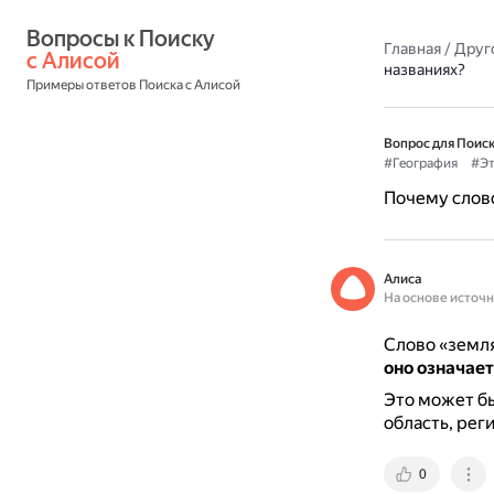
Вопросы к Поиску 
Главная
/
Друг
с Алисой
названиях?
Примеры ответов Поиска с Алисой
Вопрос для Поиск
#География
#Эт
Почему слово
Алиса
На основе источ
Слово «земля
оно означае
Это может бы
область, реги
0