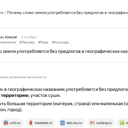
ое
/
Почему слово земля употребляется без предлогов в географич
а с Алисой
2 октября
имология
#Лексика
#Язык
#Культура
 земля употребляется без предлогов в географических на
ников, возможны неточности
» в географических названиях употребляется без предлого
т территорию
, участок суши.
ть большая территория (материк, страна) или маленькая (о
он, город).
uchi.ru
travelask.ru
edu.tsu.ru
ruslang.ru
w