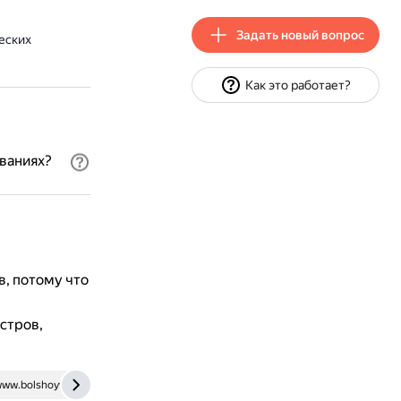
Задать новый вопрос
еских
Как это работает?
званиях?
в, потому что
стров,
ww.bolshoyvopros.ru