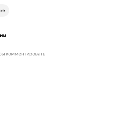
ске
ии
обы комментировать