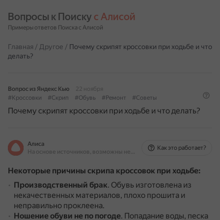
Вопросы к Поиску 
с Алисой
Примеры ответов Поиска с Алисой
Главная
/
Другое
/
Почему скрипят кроссовки при ходьбе и что
делать?
Вопрос из Яндекс Кью
22 ноября
#Кроссовки
#Скрип
#Обувь
#Ремонт
#Советы
Почему скрипят кроссовки при ходьбе и что делать?
Алиса
Как это работает?
На основе источников, возможны неточности
Некоторые причины скрипа кроссовок при ходьбе:
Производственный брак
.
Обувь изготовлена из
некачественных материалов, плохо прошита и
неправильно проклеена.
Ношение обуви не по погоде
.
Попадание воды, песка