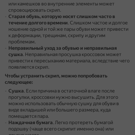
или камешков во внутренние элементы может
спровоцировать скрип.
Старая обувь, которую носят слишком часто в
течение долгого времени
.
Слишком частое и долгое
ношение одной и той же пары обуви может привести
к деформации, трещинам, скрипу и другим
проблемам.
Неправильный уход за обувью и неправильная
сушка
.
Неправильная просушка кроссовок может
привести к пересыханию материала, вследствие чего
появляется скрип.
Чтобы устранить скрип, можно попробовать
следующее:
Сушка
.
Если причина в остаточной влаге после
прогулки, кроссовки нужно высушить.
Для этого
можно использовать обычную сушку для обуви в
виде вкладышей или большего размера, куда
помещается пара.
Наждачная бумага
.
Легко протереть бумагой
подошву (чаще всего скрипит именно она) или