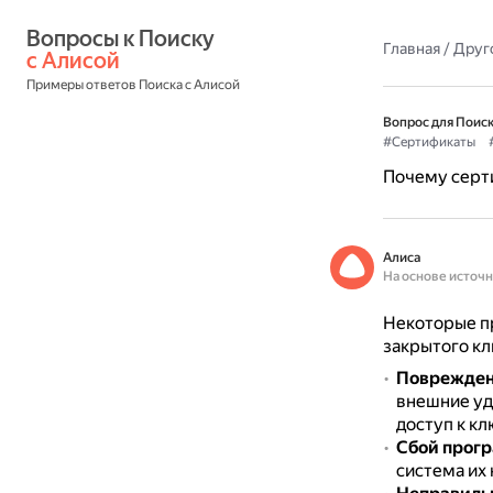
Вопросы к Поиску 
Главная
/
Друг
с Алисой
Примеры ответов Поиска с Алисой
Вопрос для Поиск
#Сертификаты
Почему серти
Алиса
На основе источ
Некоторые пр
закрытого кл
Поврежден
внешние уд
доступ к кл
Сбой прогр
система их 