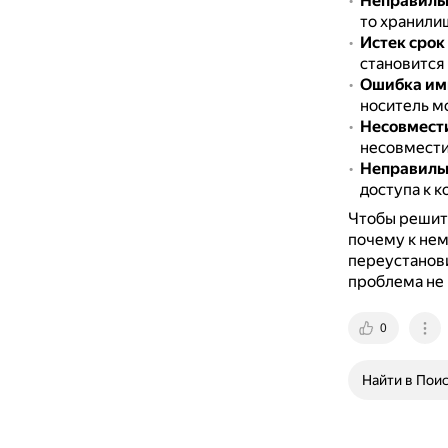
Неправильн
то хранили
Истек срок
становится
Ошибка им
носитель м
Несовмест
несовмести
Неправильн
доступа к 
Чтобы решить
почему к нем
переустанови
проблема не 
0
Найти в Пои