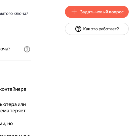
Задать новый вопрос
рытого ключа?
Как это работает?
люча?
 контейнере
ьютера или
тема теряет
ми, но