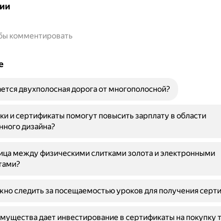
ии
обы комментировать
е
ется двухполосная дорога от многополосной?
ки и сертификаты помогут повысить зарплату в области
ного дизайна?
ица между физическими слитками золота и электронными
тами?
но следить за посещаемостью уроков для получения серт
мущества дает инвестирование в сертификаты на покупку 