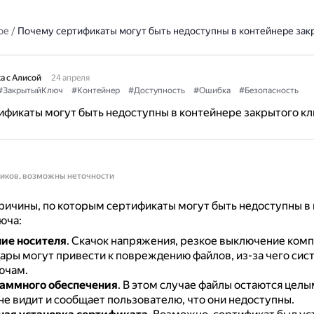
ое
/
Почему сертификаты могут быть недоступны в контейнере зак
а с Алисой
24 апреля
#ЗакрытыйКлюч
#Контейнер
#Доступность
#Ошибка
#Безопасность
фикаты могут быть недоступны в контейнере закрытого к
ников, возможны неточности
ичины, по которым сертификаты могут быть недоступны в
юча:
ие носителя
.
Скачок напряжения, резкое выключение комп
ары могут привести к повреждению файлов, из-за чего сис
ючам.
аммного обеспечения
.
В этом случае файлы остаются целы
не видит и сообщает пользователю, что они недоступны.