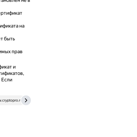
ановлен не в
ертификат
ификата на
т быть
имых прав
фикат и
тификатов,
.
Если
.cryptopro.ru