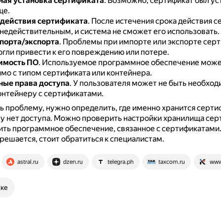
ая установка сертификата
.
Возможно, сертификат был уст
ще.
 действия сертификата
.
После истечения срока действия с
 недействительным, и система не сможет его использовать.
порта/экспорта
.
Проблемы при импорте или экспорте серт
огли привести к его повреждению или потере.
имость ПО
.
Используемое программное обеспечение може
мо с типом сертификата или контейнера.
ые права доступа
.
У пользователя может не быть необход
контейнеру с сертификатами.
 проблему, нужно определить, где именно хранится серти
у нет доступа.
Можно проверить настройки хранилища сер
ть программное обеспечение, связанное с сертификатами
решается, стоит обратиться к специалистам.
astral.ru
dzen.ru
telegra.ph
taxcom.ru
www
ске