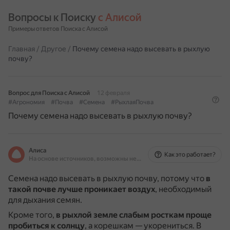
Вопросы к Поиску 
с Алисой
Примеры ответов Поиска с Алисой
Главная
/
Другое
/
Почему семена надо высевать в рыхлую
почву?
Вопрос для Поиска с Алисой
12 февраля
#Агрономия
#Почва
#Семена
#РыхлаяПочва
Почему семена надо высевать в рыхлую почву?
Алиса
Как это работает?
На основе источников, возможны неточности
Семена надо высевать в рыхлую почву, потому что
в
такой почве лучше проникает воздух
, необходимый
для дыхания семян.
Кроме того,
в рыхлой земле слабым росткам проще
пробиться к солнцу
, а корешкам — укорениться.
В