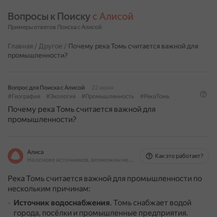
Вопросы к Поиску 
с Алисой
Примеры ответов Поиска с Алисой
Главная
/
Другое
/
Почему река Томь считается важной для
промышленности?
Вопрос для Поиска с Алисой
22 июня
#География
#Экология
#Промышленность
#РекаТомь
Почему река Томь считается важной для
промышленности?
Алиса
Как это работает?
На основе источников, возможны неточности
Река Томь считается важной для промышленности по
нескольким причинам:
Источник водоснабжения
.
Томь снабжает водой
города, посёлки и промышленные предприятия.