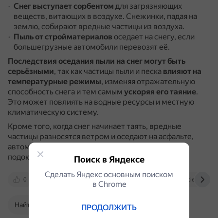
Снег выступает сорбентом
для загрязняющих
веществ, витающих в воздухе.
Снежинки, падая на
землю, собирают вредные частицы из воздуха.
Пыль от стройматериалов
оседает на снегу, если
большегрузные автомобили перевозят её.
Последствия оседания пыли на снег могут быть
серьёзными
, так как частицы пыли и песка
влияют на
температурные режимы
, изменяя отражательную
способность снега и тем самым
ускоряя его таяние
.
Это может повлиять на водные ресурсы и местную
климатическую систему.
Кроме того, когда снег начинает таять, вредные
частицы разносятся ветром и оседают на асфальте,
автомобилях, стенах домов, окнах, шторах,
подоконниках, одежде и коже человека.
Поиск в Яндексе
Сделать Яндекс основным поиском
0
dzen.ru
yandex.ru
naked-science.ru
в Сhrome
Найти в Поиске
ПРОДОЛЖИТЬ