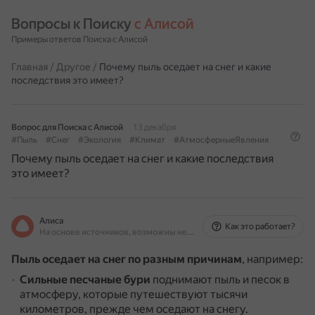
Вопросы к Поиску 
с Алисой
Примеры ответов Поиска с Алисой
Главная
/
Другое
/
Почему пыль оседает на снег и какие
последствия это имеет?
Вопрос для Поиска с Алисой
13 декабря
#Пыль
#Снег
#Экология
#Климат
#АтмосферныеЯвления
Почему пыль оседает на снег и какие последствия
это имеет?
Алиса
Как это работает?
На основе источников, возможны неточности
Пыль оседает на снег по разным причинам
, например:
Сильные песчаные бури
поднимают пыль и песок в
атмосферу, которые путешествуют тысячи
километров, прежде чем оседают на снегу.