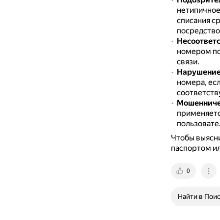
нетипичное
списания ср
посредств
Несоответс
номером пол
связи.
Нарушение
номера, ес
соответств
Мошенниче
применяетс
пользовате
Чтобы выясни
паспортом ил
0
Найти в Пои