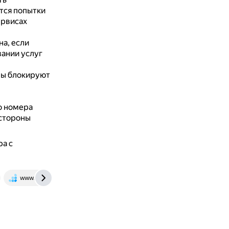
тся попытки
ервисах
а, если
зании услуг
ры блокируют
о номера
 стороны
а с
www.banki.ru