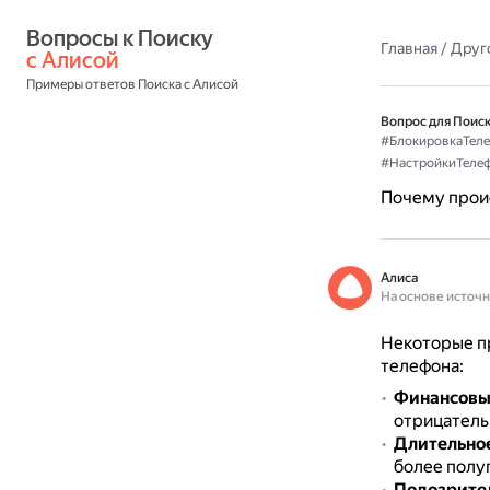
Вопросы к Поиску 
Главная
/
Друг
с Алисой
Примеры ответов Поиска с Алисой
Вопрос для Поиск
#БлокировкаТел
#НастройкиТеле
Почему прои
Алиса
На основе источ
Некоторые п
телефона:
Финансовы
отрицатель
Длительное
более полуг
Подозрите