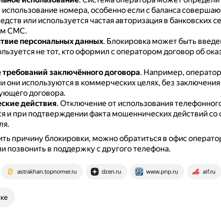
 использование номера, особенно если с баланса совершаю
едств или используется частая авторизация в банковских с
ом СМС.
твие персональных данных
.
Блокировка может быть введен
ьзуется не тот, кто оформил с оператором договор об ока
 требований заключённого договора
.
Например, операто
ли они используются в коммерческих целях, без заключения
ующего договора.
ские действия
.
Отключение от использования телефонног
я и при подтверждении факта мошеннических действий со
ля.
ть причину блокировки, можно обратиться в офис оператор
и позвонить в поддержку с другого телефона.
astrakhan.topnomer.ru
dzen.ru
www.pnp.ru
aif.ru
ске