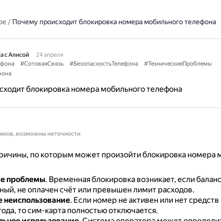
ое
/
Почему происходит блокировка номера мобильного телефона
а с Алисой
24 апреля
ефона
#СотоваяСвязь
#БезопасностьТелефона
#ТехническиеПроблемы
фона
сходит блокировка номера мобильного телефона
ников, возможны неточности
ричины, по которым может произойти блокировка номера 
е проблемы
.
Временная блокировка возникает, если балан
ный, не оплачен счёт или превышен лимит расходов.
 неиспользование
.
Если номер не активен или нет средств 
ода, то сим-карта полностью отключается.
льное использование
.
Система оператора может определи