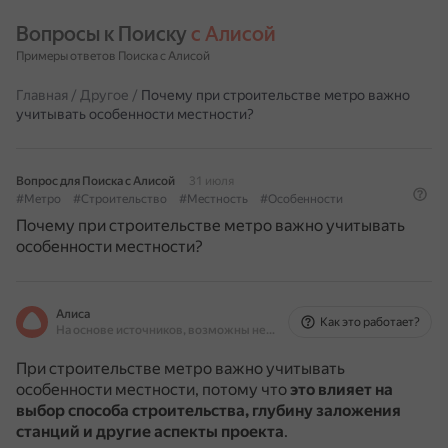
Вопросы к Поиску 
с Алисой
Примеры ответов Поиска с Алисой
Главная
/
Другое
/
Почему при строительстве метро важно
учитывать особенности местности?
Вопрос для Поиска с Алисой
31 июля
#Метро
#Строительство
#Местность
#Особенности
Почему при строительстве метро важно учитывать
особенности местности?
Алиса
Как это работает?
На основе источников, возможны неточности
При строительстве метро важно учитывать
особенности местности, потому что
это влияет на
выбор способа строительства, глубину заложения
станций и другие аспекты проекта
.