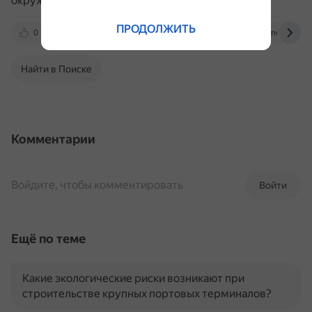
окружающей среды.
ПРОДОЛЖИТЬ
0
apni.ru
otvet.mail.ru
www.mos.ru
Найти в Поиске
Комментарии
Войдите, чтобы комментировать
Войти
Ещё по теме
Какие экологические риски возникают при
строительстве крупных портовых терминалов?