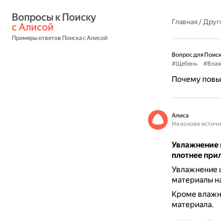
Вопросы к Поиску 
Главная
/
Друг
с Алисой
Примеры ответов Поиска с Алисой
Вопрос для Поиск
#Щебень
#Влаж
Почему повы
Алиса
На основе источ
Увлажнение щ
плотнее прил
Увлажнение щ
материалы на
Кроме влажно
материала.