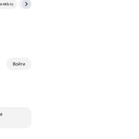
a-ekb.ru
oasis-trade.ru
shebenkamen.ru
Войти
и