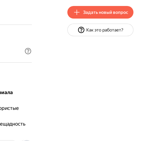
Задать новый вопрос
Как это работает?
риала
пористые
лещадность