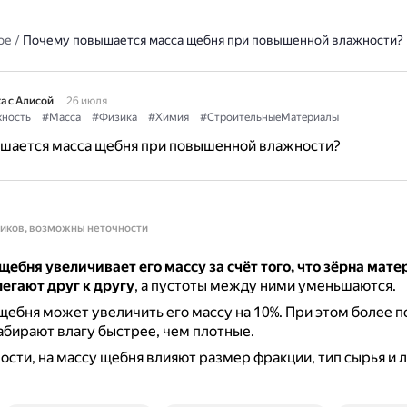
ое
/
Почему повышается масса щебня при повышенной влажности?
а с Алисой
26 июля
ность
#Масса
#Физика
#Химия
#СтроительныеМатериалы
шается масса щебня при повышенной влажности?
ников, возможны неточности
ебня увеличивает его массу за счёт того, что зёрна мате
егают друг к другу
, а пустоты между ними уменьшаются.
ебня может увеличить его массу на 10%.
При этом более 
бирают влагу быстрее, чем плотные.
сти, на массу щебня влияют размер фракции, тип сырья и 