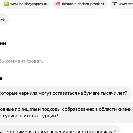
www.bolshoyvopros.ru
dostavka-sheben-pesok.ru
www.terr
ске
ии
обы комментировать
е
оторые чернила могут оставаться на бумаге тысячи лет?
овные принципы и подходы к образованию в области химии 
 в университетах Турции?
ластях применяются уравнения четвертого порядка?