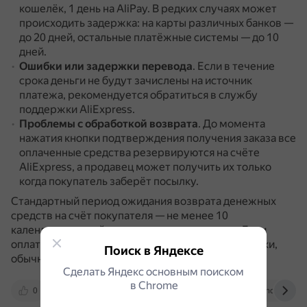
кошелёк, 1 день на AliPay.
В редких случаях может
происходить задержка: на карты различных банков —
до 20 дней, остальные платёжные системы — до 10
дней.
Ошибки или задержки перевода
.
Если в течение
срока деньги не будут зачислены на источник
платежа, рекомендуется обратиться в службу
поддержки AliExpress.
Проблемы с обработкой возврата
.
До момента
нажатия кнопки подтверждения получения заказа все
оплаченные средства резервируются на счёте
AliExpress, а продавец может получить их только
когда покупатель заберёт посылку.
Стандартный период ожидания возврата денежных
средств на счёт покупателя — не менее 10
календарных дней с момента отмены заказа.
Если
оплата происходила с баланса банковской карточки,
Поиск в Яндексе
обычно приходится ждать не менее 2–3 недель.
Сделать Яндекс основным поиском
в Сhrome
0
otvet.mail.ru
lumpics.ru
yandex.ru