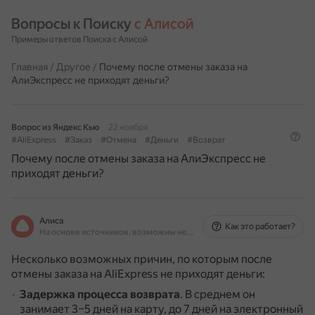
Вопросы к Поиску 
с Алисой
Примеры ответов Поиска с Алисой
Главная
/
Другое
/
Почему после отмены заказа на
АлиЭкспресс не приходят деньги?
Вопрос из Яндекс Кью
22 ноября
#AliExpress
#Заказ
#Отмена
#Деньги
#Возврат
Почему после отмены заказа на АлиЭкспресс не
приходят деньги?
Алиса
Как это работает?
На основе источников, возможны неточности
Несколько возможных причин, по которым после
отмены заказа на AliExpress не приходят деньги:
Задержка процесса возврата
.
В среднем он
занимает 3–5 дней на карту, до 7 дней на электронный