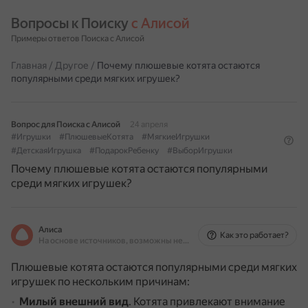
Вопросы к Поиску 
с Алисой
Примеры ответов Поиска с Алисой
Главная
/
Другое
/
Почему плюшевые котята остаются
популярными среди мягких игрушек?
Вопрос для Поиска с Алисой
24 апреля
#Игрушки
#ПлюшевыеКотята
#МягкиеИгрушки
#ДетскаяИгрушка
#ПодарокРебенку
#ВыборИгрушки
Почему плюшевые котята остаются популярными
среди мягких игрушек?
Алиса
Как это работает?
На основе источников, возможны неточности
Плюшевые котята остаются популярными среди мягких
игрушек по нескольким причинам:
Милый внешний вид
.
Котята привлекают внимание