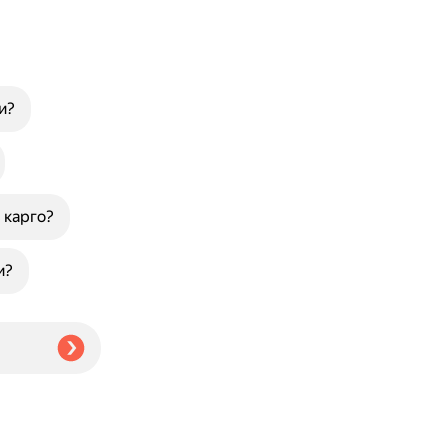
и?
 карго?
и?