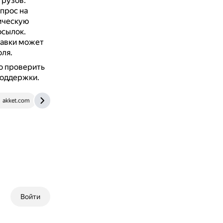
грузов.
прос на
тическую
осылок.
тавки может
ля.
о проверить
поддержки.
akket.com
www.ozon.ru
Войти