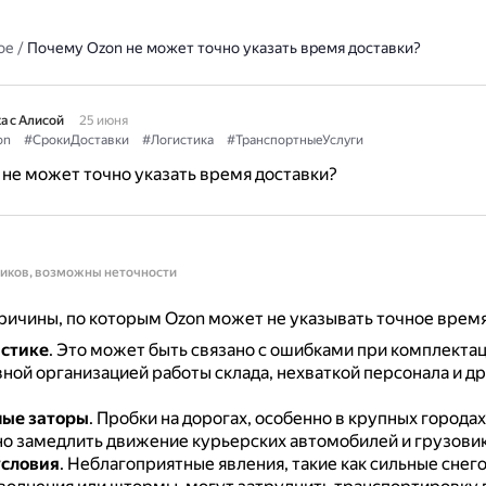
ое
/
Почему Ozon не может точно указать время доставки?
а с Алисой
25 июня
on
#СрокиДоставки
#Логистика
#ТранспортныеУслуги
не может точно указать время доставки?
ников, возможны неточности
ичины, по которым Ozon может не указывать точное время
истике
.
Это может быть связано с ошибками при комплектац
ной организацией работы склада, нехваткой персонала и д
ные заторы
.
Пробки на дорогах, особенно в крупных городах
о замедлить движение курьерских автомобилей и грузовик
условия
.
Неблагоприятные явления, такие как сильные снег