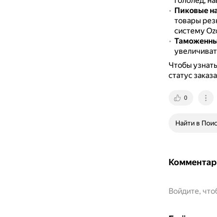
гололёд, н
Пиковые н
товары рез
систему Oz
Таможенны
увеличиват
Чтобы узнать
статус заказ
0
Найти в Пои
Комментар
Войдите, чт