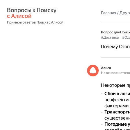
Вопросы к Поиску 
Главная
/
Друг
с Алисой
Примеры ответов Поиска с Алисой
Вопрос для Поиск
#Доставка
#Oz
Почему Ozon 
Алиса
На основе источ
Некоторые пр
Сбои в лог
неэффектив
факторами.
Транспорт
существенн
Погодные 