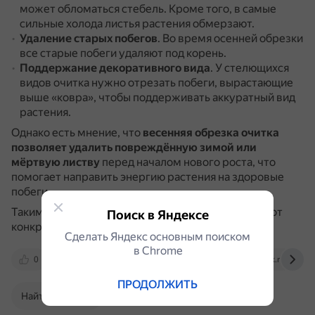
может обломаться стебель.
Кроме того, в самые
сильные холода листья растения обмерзают.
Удаление старых побегов
.
Во время осенней обрезки
все старые побеги удаляют под корень.
Поддержание декоративного вида
.
У стелющихся
видов очитка нужно отрезать побеги, вырастающие
выше «ковра», чтобы поддерживать аккуратный вид
растения.
Однако есть мнение, что
весенняя обрезка очитка
позволяет удалить повреждённую зимой или
мёртвую листву
перед началом нового роста, что
помогает направить энергию растения на здоровые
побеги.
Таким образом, выбор времени обрезки зависит от
Поиск в Яндексе
конкретных целей и потребностей растения.
Сделать Яндекс основным поиском
в Сhrome
0
www.gardeningknowhow.com
m.ok.ru
ПРОДОЛЖИТЬ
Найти в Поиске