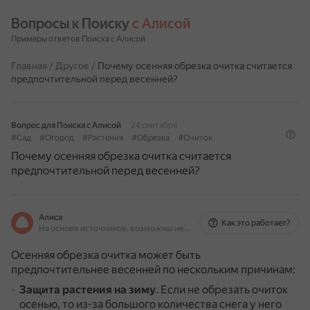
Вопросы к Поиску 
с Алисой
Примеры ответов Поиска с Алисой
Главная
/
Другое
/
Почему осенняя обрезка очитка считается
предпочтительной перед весенней?
Вопрос для Поиска с Алисой
24 сентября
#Сад
#Огород
#Растения
#Обрезка
#Очиток
Почему осенняя обрезка очитка считается
предпочтительной перед весенней?
Алиса
Как это работает?
На основе источников, возможны неточности
Осенняя обрезка очитка может быть
предпочтительнее весенней по нескольким причинам:
Защита растения на зиму
.
Если не обрезать очиток
осенью, то из-за большого количества снега у него