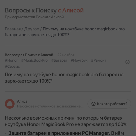
Вопросы к Поиску 
с Алисой
Примеры ответов Поиска с Алисой
Главная
/
Другое
/
Почему на ноутбуке honor magicbook pro
батарея не заряжается до 100%?
Вопрос для Поиска с Алисой
22 ноября
#Honor
#MagicBookPro
#Батарея
#Ноутбук
#Ремонт
#Сервис
Почему на ноутбуке honor magicbook pro батарея не
заряжается до 100%?
Алиса
Как это работает?
На основе источников, возможны неточности
Несколько возможных причин, по которым батарея
ноутбука Honor MagicBook Pro не заряжается до 100%:
Защита батареи в приложении PC Manager
.
В нём