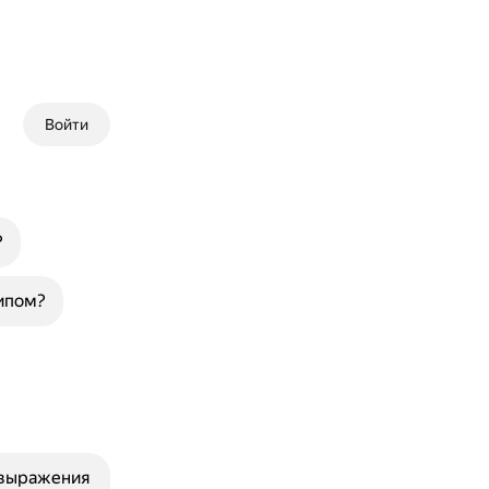
Войти
?
ипом?
 выражения