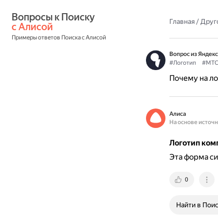
Вопросы к Поиску 
Главная
/
Друг
с Алисой
Примеры ответов Поиска с Алисой
Вопрос из Яндекс
#Логотип
#МТ
Почему на л
Алиса
На основе источ
Логотип ком
Эта форма си
0
Найти в Пои