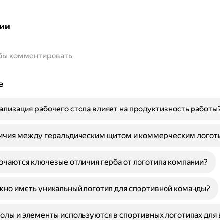
ии
обы комментировать
е
ализация рабочего стола влияет на продуктивность работы
личия между геральдическим щитом и коммерческим логот
ючаются ключевые отличия герба от логотипа компании?
но иметь уникальный логотип для спортивной команды?
олы и элементы используются в спортивных логотипах для