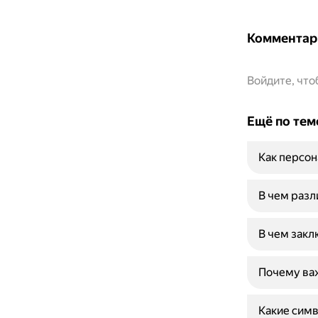
Комментар
Войдите, чт
Ещё по тем
Как персон
В чем раз
В чем закл
Почему важ
Какие симв