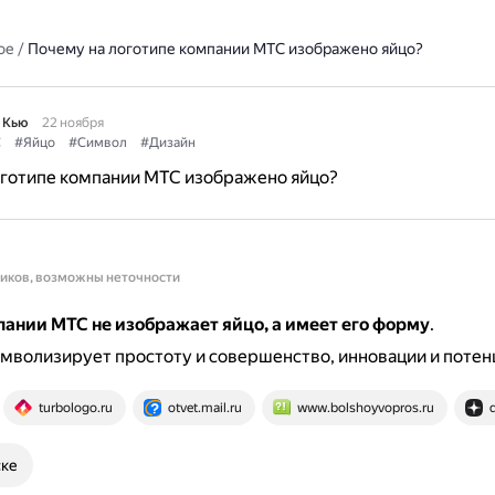
ое
/
Почему на логотипе компании МТС изображено яйцо?
 Кью
22 ноября
С
#Яйцо
#Символ
#Дизайн
оготипе компании МТС изображено яйцо?
ников, возможны неточности
пании МТС не изображает яйцо, а имеет его форму
.
мволизирует простоту и совершенство, инновации и потен
turbologo.ru
otvet.mail.ru
www.bolshoyvopros.ru
ске