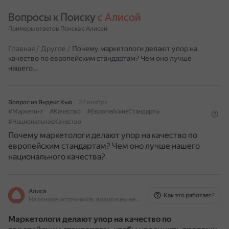
Вопросы к Поиску 
с Алисой
Примеры ответов Поиска с Алисой
Главная
/
Другое
/
Почему маркетологи делают упор на
качество по европейским стандартам? Чем оно лучше
нашего…
Вопрос из Яндекс Кью
22 ноября
#Маркетинг
#Качество
#ЕвропейскиеСтандарты
#НациональноеКачество
Почему маркетологи делают упор на качество по
европейским стандартам? Чем оно лучше нашего
национального качества?
Алиса
Как это работает?
На основе источников, возможны неточности
Маркетологи делают упор на качество по