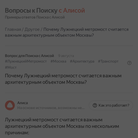
Вопросы к Поиску 
с Алисой
Примеры ответов Поиска с Алисой
Главная
/
Другое
/
Почему Лужнецкий метромост считается
важным архитектурным объектом Москвы?
Вопрос для Поиска с Алисой
9 августа
#ЛужнецкийМетромост
#Москва
#Архитектура
#Транспорт
#Мост
Почему Лужнецкий метромост считается важным
архитектурным объектом Москвы?
Алиса
Как это работает?
На основе источников, возможны неточности
Лужнецкий метромост считается важным
архитектурным объектом Москвы по нескольким
причинам: