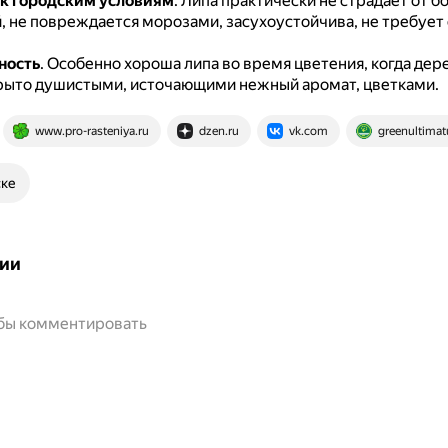
к городским условиям
.
Липа практически не страдает от б
, не повреждается морозами, засухоустойчива, не требует
ность
.
Особенно хороша липа во время цветения, когда дер
рыто душистыми, источающими нежный аромат, цветками.
www.pro-rasteniya.ru
dzen.ru
vk.com
greenultima
ске
ии
обы комментировать