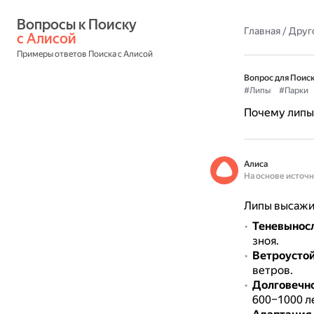
Вопросы к Поиску 
Главная
/
Друг
с Алисой
Примеры ответов Поиска с Алисой
Вопрос для Поиск
#Липы
#Парки
Почему липы 
Алиса
На основе источ
Липы высажив
Теневынос
зноя.
Ветроусто
ветров.
Долговечн
600–1000 ле