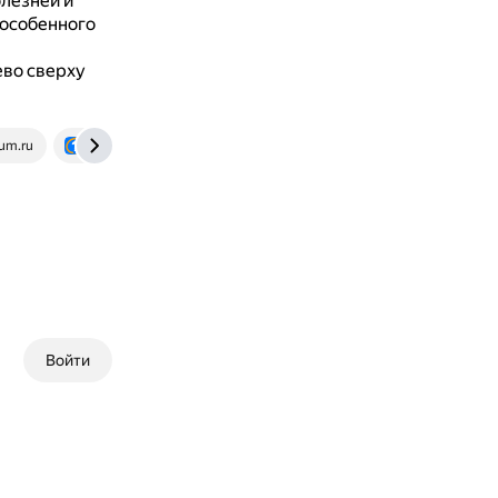
олезней и
 особенного
ево сверху
tum.ru
otvet.mail.ru
Войти