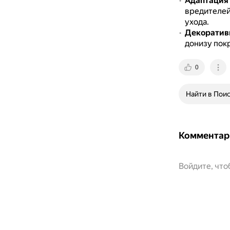
Адаптация 
вредителей
ухода.
Декоратив
донизу пок
0
Найти в Пои
Комментар
Войдите, чт