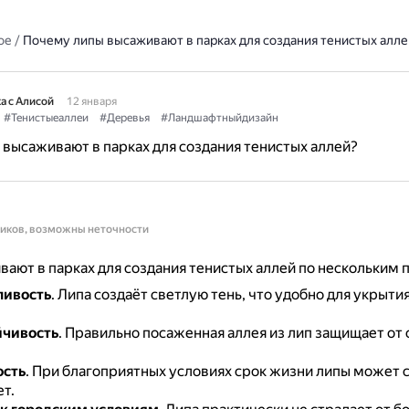
ое
/
Почему липы высаживают в парках для создания тенистых алле
а с Алисой
12 января
#Тенистыеаллеи
#Деревья
#Ландшафтныйдизайн
высаживают в парках для создания тенистых аллей?
ников, возможны неточности
ают в парках для создания тенистых аллей по нескольким 
ливость
.
Липа создаёт светлую тень, что удобно для укрытия
йчивость
.
Правильно посаженная аллея из лип защищает от
ость
.
При благоприятных условиях срок жизни липы может 
т.