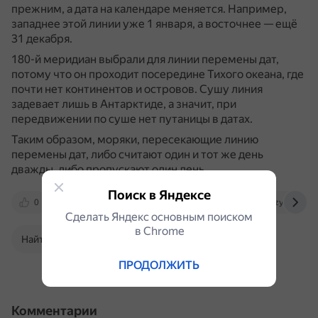
прежним, а дата на календаре меняется.
Например,
западнее этой линии уже 1 января, а восточнее — ещё
31 декабря.
180-й меридиан выбрали для линии перемены дат,
потому что он проходит посередине Тихого океана, где
почти нет континентов и островов.
Сушу линия
задевает лишь в Антарктиде, а значит, при
передвижении по суше нет путаницы в датах.
Таким образом, моряки, пересекающие линию
перемены дат, либо считают один и тот же день
дважды, либо пропускают один день.
Поиск в Яндексе
0
dzen.ru
travelask.ru
travellizy.com
Сделать Яндекс основным поиском
в Сhrome
Найти в Поиске
ПРОДОЛЖИТЬ
Комментарии