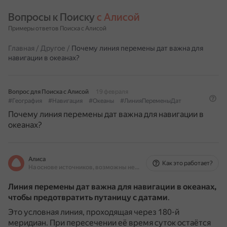
Вопросы к Поиску 
с Алисой
Примеры ответов Поиска с Алисой
Главная
/
Другое
/
Почему линия перемены дат важна для
навигации в океанах?
Вопрос для Поиска с Алисой
19 февраля
#География
#Навигация
#Океаны
#ЛинияПеременыДат
Почему линия перемены дат важна для навигации в
океанах?
Алиса
Как это работает?
На основе источников, возможны неточности
Линия перемены дат важна для навигации в океанах,
чтобы предотвратить путаницу с датами
.
Это условная линия, проходящая через 180-й
меридиан.
При пересечении её время суток остаётся