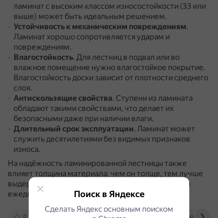
ламинат с высоким классом износостойкости (33 или
выше) может быть идеальным решением.
Устойчивость к механическим повреждениям
.
Ламинат хорошо сопротивляется ударам и
повреждениям.
Влагостойкость
.
Для лестниц в подвал или во
влажное помещение нужно влагостойкое покрытие.
Влагостойкость доски зависит от плотности среднего
слоя.
Антискользящие свойства
.
Ступени из ламината
обладают такими свойствами, что делает их
безопасными даже при наличии влаги.
Длительный срок эксплуатации
.
Ламинат может
служить десятилетиями без видимых признаков
износа.
На надёжность ламинированной лестницы также
влияет толщина материала: чем он толще, тем лучше
выдерживает давление, которое оказывается при
Поиск в Яндексе
ежедневном хождении по ступеням.
Сделать Яндекс основным поиском
0
dilekt.ru
www.c3.ru
stairsmontage.ru