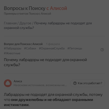
Вопросы к Поиску 
с Алисой
Примеры ответов Поиска с Алисой
Главная
/
Другое
/
Почему лабрадоры не подходят для
охранной службы?
Вопрос для Поиска с Алисой
1 февраля
#Лабрадоры
#Собаки
#ОхраннаяСлужба
#Питомцы
#Животные
Почему лабрадоры не подходят для охранной
службы?
Алиса
Как это работает?
На основе источников, возможны неточности
Лабрадоры не подходят для охранной службы, потому
что
они дружелюбны и не обладают охранными
инстинктами
.