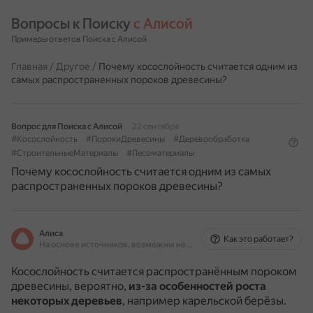
Вопросы к Поиску 
с Алисой
Примеры ответов Поиска с Алисой
Главная
/
Другое
/
Почему косослойность считается одним из
самых распространенных пороков древесины?
Вопрос для Поиска с Алисой
22 сентября
#Косослойность
#ПорокиДревесины
#Деревообработка
#СтроительныеМатериалы
#Лесоматериалы
Почему косослойность считается одним из самых
распространенных пороков древесины?
Алиса
Как это работает?
На основе источников, возможны неточности
Косослойность считается распространённым пороком
древесины, вероятно,
из-за особенностей роста
некоторых деревьев
, например карельской берёзы.