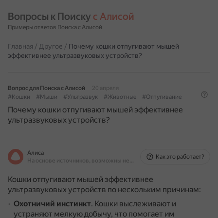
Вопросы к Поиску 
с Алисой
Примеры ответов Поиска с Алисой
Главная
/
Другое
/
Почему кошки отпугивают мышей
эффективнее ультразвуковых устройств?
Вопрос для Поиска с Алисой
20 апреля
#Кошки
#Мыши
#Ультразвук
#Животные
#Отпугивание
Почему кошки отпугивают мышей эффективнее
ультразвуковых устройств?
Алиса
Как это работает?
На основе источников, возможны неточности
Кошки отпугивают мышей эффективнее
ультразвуковых устройств по нескольким причинам:
Охотничий инстинкт
.
Кошки выслеживают и
устраняют мелкую добычу, что помогает им