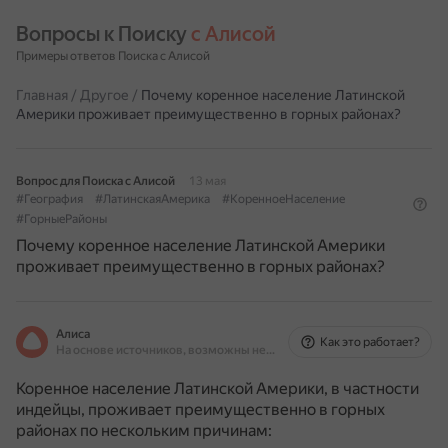
Вопросы к Поиску 
с Алисой
Примеры ответов Поиска с Алисой
Главная
/
Другое
/
Почему коренное население Латинской
Америки проживает преимущественно в горных районах?
Вопрос для Поиска с Алисой
13 мая
#География
#ЛатинскаяАмерика
#КоренноеНаселение
#ГорныеРайоны
Почему коренное население Латинской Америки
проживает преимущественно в горных районах?
Алиса
Как это работает?
На основе источников, возможны неточности
Коренное население Латинской Америки, в частности
индейцы, проживает преимущественно в горных
районах по нескольким причинам: