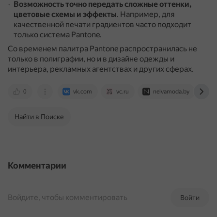
Возможность точно передать сложные оттенки,
цветовые схемы и эффекты
.
Например, для
качественной печати градиентов часто подходит
только система Pantone.
Со временем палитра Pantone распространилась не
только в полиграфии, но и в дизайне одежды и
интерьера, рекламных агентствах и других сферах.
0
vk.com
vc.ru
nelvamoda.by
e
Найти в Поиске
Комментарии
Войдите, чтобы комментировать
Войти