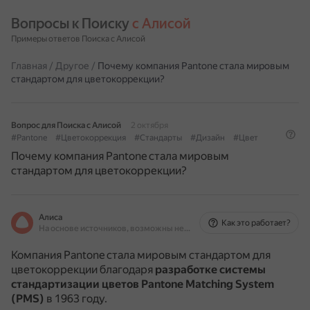
Вопросы к Поиску 
с Алисой
Примеры ответов Поиска с Алисой
Главная
/
Другое
/
Почему компания Pantone стала мировым
стандартом для цветокоррекции?
Вопрос для Поиска с Алисой
2 октября
#Pantone
#Цветокоррекция
#Стандарты
#Дизайн
#Цвет
Почему компания Pantone стала мировым
стандартом для цветокоррекции?
Алиса
Как это работает?
На основе источников, возможны неточности
Компания Pantone стала мировым стандартом для
цветокоррекции благодаря
разработке системы
стандартизации цветов Pantone Matching System
(PMS)
в 1963 году.