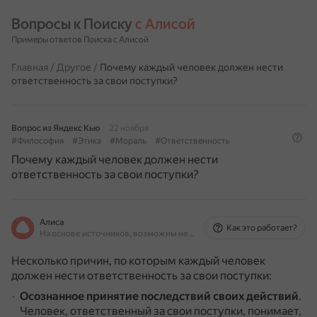
Вопросы к Поиску 
с Алисой
Примеры ответов Поиска с Алисой
Главная
/
Другое
/
Почему каждый человек должен нести
ответственность за свои поступки?
Вопрос из Яндекс Кью
22 ноября
#Философия
#Этика
#Мораль
#Ответственность
Почему каждый человек должен нести
ответственность за свои поступки?
Алиса
Как это работает?
На основе источников, возможны неточности
Несколько причин, по которым каждый человек
должен нести ответственность за свои поступки:
Осознанное принятие последствий своих действий
.
Человек, ответственный за свои поступки, понимает,