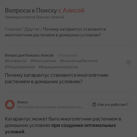
Вопросы к Поиску 
с Алисой
Примеры ответов Поиска с Алисой
Главная
/
Другое
/
Почему катарантус становится
многолетним растением в домашних условиях?
Вопрос для Поиска с Алисой
16 февраля
#Катарантус
#Многолетник
#КомнатныеРастения
#УходЗаЦветами
#ВыращиваниеЦветов
Почему катарантус становится многолетним
растением в домашних условиях?
Алиса
Как это работает?
На основе источников, возможны неточности
Катарантус может быть многолетним растением в
домашних условиях
при создании оптимальных
условий
.