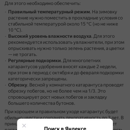
Для этого необходимо обеспечить:
Правильный температурный режим
.
На зимовку
растение нужно поместить в прохладные условия со
стабильной температурой около 15 °С (но не ниже
10 °С).
Высокий уровень влажности воздуха
.
Для этого
рекомендуется использовать увлажнители, при этом
опрыскивать нужно только зелень растения, а цветки
— не трогать.
Регулярные подкормки
.
Для многолетних
катарантусов удобрения вносят каждые 2 недели,
при этом в период с октября и до февраля подкормки
категорически запрещены.
Обрезку
.
Весной у комнатного катарантуса проводят
обрезку побегов, но не более чем на 1/3.
Это
спровоцирует рост новых побегов и закладку
большего количества бутонов.
При хорошем и правильном уходе катарантус будет
обильно цвести и сохранять декоративность до 3 лет.
В
принципе, в комнатных условиях катарантус может
Поиск в Яндексе
расти и дольше, но с годами он теряет декоративность,