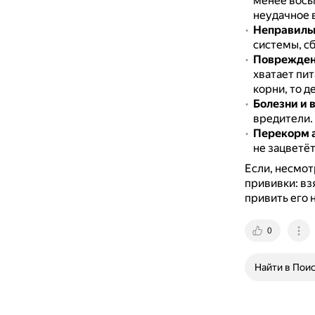
менее восьм
неудачное 
Неправиль
системы, с
Поврежден
хватает пи
корни, то д
Болезни и 
вредители.
Перекорм 
не зацветёт
Если, несмот
прививки: вз
привить его 
0
Найти в Пои