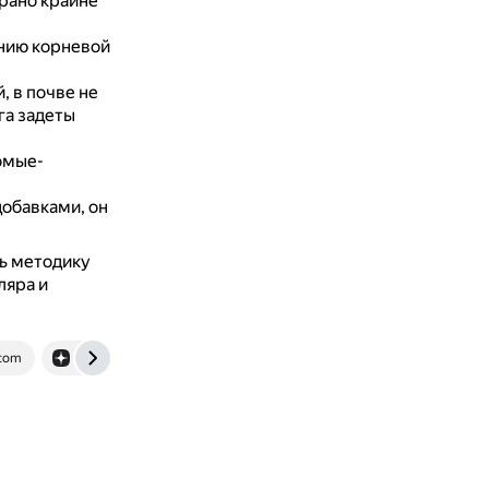
брано крайне
анию корневой
 в почве не
га задеты
омые-
обавками, он
ть методику
ляра и
com
dzen.ru
otvet.mail.ru