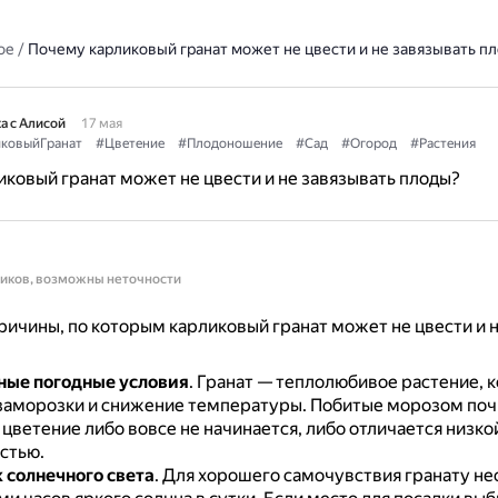
ое
/
Почему карликовый гранат может не цвести и не завязывать п
а с Алисой
17 мая
ковыйГранат
#Цветение
#Плодоношение
#Сад
#Огород
#Растения
ковый гранат может не цвести и не завязывать плоды?
ников, возможны неточности
ичины, по которым карликовый гранат может не цвести и н
ные погодные условия
.
Гранат — теплолюбивое растение, к
заморозки и снижение температуры.
Побитые морозом почк
цветение либо вовсе не начинается, либо отличается низко
стью.
 солнечного света
.
Для хорошего самочувствия гранату не