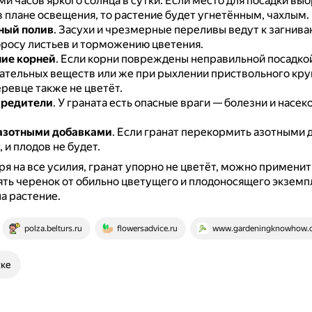
и часов яркого солнца в сутки.
Если место для посадки вы
в плане освещения, то растение будет угнетённым, чахлым.
ный полив
.
Засухи и чрезмерные переливы ведут к загнив
бросу листьев и торможению цветения.
ие корней
.
Если корни повреждены неправильной посадкой,
тательных веществ или же при рыхлении приствольного кру
еревце также не цветёт.
вредители
.
У граната есть опасные враги — болезни и насек
азотными добавками
.
Если гранат перекормить азотными д
, и плодов не будет.
ря на все усилия, гранат упорно не цветёт, можно примени
ять черенок от обильно цветущего и плодоносящего экземп
на растение.
polza.belturs.ru
flowersadvice.ru
www.gardeningknowhow.
ске