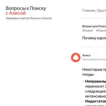
Вопросы к Поиску 
Главная
/
Друг
с Алисой
Примеры ответов Поиска с Алисой
Вопрос для Поиск
#Гранат
#Карли
Почему карли
Алиса
На основе источ
Некоторые пр
плоды:
Неправиль
переносит 
следующее 
интенсивно
Недостаток