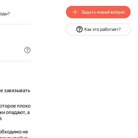
Задать новый вопрос
лоды?
Как это работает?
е завязывать
оторое плохо
и опадают, а
й
обходимо не