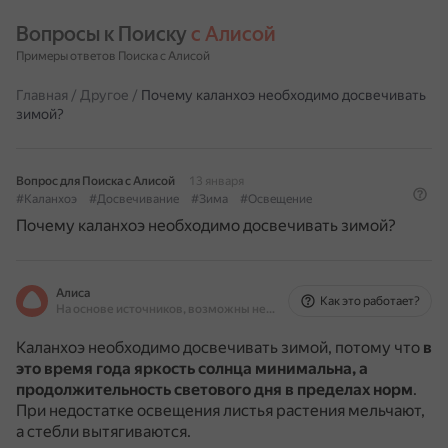
Вопросы к Поиску 
с Алисой
Примеры ответов Поиска с Алисой
Главная
/
Другое
/
Почему каланхоэ необходимо досвечивать
зимой?
Вопрос для Поиска с Алисой
13 января
#Каланхоэ
#Досвечивание
#Зима
#Освещение
Почему каланхоэ необходимо досвечивать зимой?
Алиса
Как это работает?
На основе источников, возможны неточности
Каланхоэ необходимо досвечивать зимой, потому что
в
это время года яркость солнца минимальна, а
продолжительность светового дня в пределах норм
.
При недостатке освещения листья растения мельчают,
а стебли вытягиваются.