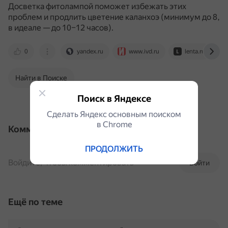
Досветка фитолампой поможет избежать этих
проблем и продлить цветение каланхоэ (минимум до 8,
в идеале — до 10–12 часов).
0
yandex.ru
www.ivd.ru
lenta.ru
Найти в Поиске
Поиск в Яндексе
Сделать Яндекс основным поиском
в Сhrome
Комментарии
ПРОДОЛЖИТЬ
Войдите, чтобы комментировать
Войти
Ещё по теме