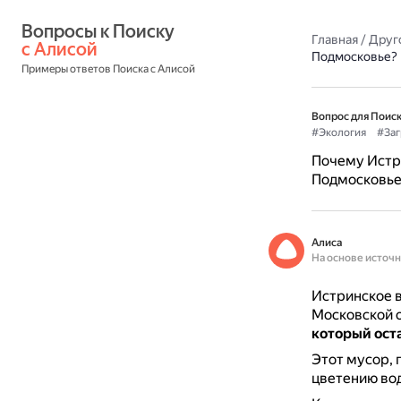
Вопросы к Поиску 
Главная
/
Друг
с Алисой
Подмосковье?
Примеры ответов Поиска с Алисой
Вопрос для Поиск
#Экология
#Заг
Почему Истри
Подмосковье
Алиса
На основе источ
Истринское в
Московской о
который ост
Этот мусор, 
цветению вод