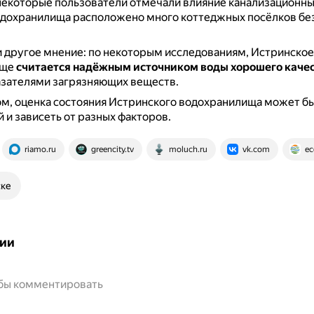
некоторые пользователи отмечали влияние канализационных
одохранилища расположено много коттеджных посёлков бе
и другое мнение: по некоторым исследованиям, Истринское
ище
считается надёжным источником воды хорошего каче
азателями загрязняющих веществ.
м, оценка состояния Истринского водохранилища может б
 и зависеть от разных факторов.
riamo.ru
greencity.tv
moluch.ru
vk.com
ec
ске
ии
обы комментировать