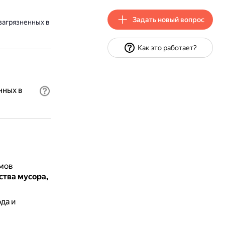
Задать новый вопрос
загрязненных в
Как это работает?
нных в
ёмов
ства мусора,
да и