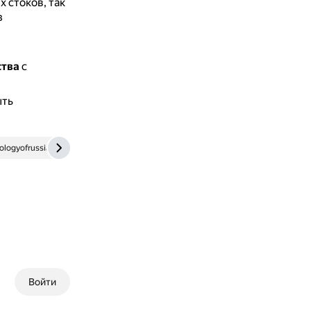
 стоков, так
з
ства
с
ыть
ologyofrussia.ru
Войти