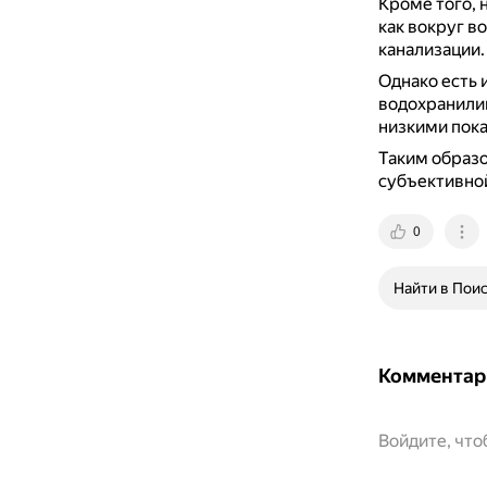
Кроме того, 
как вокруг в
канализации.
Однако есть 
водохранил
низкими пок
Таким образо
субъективной
0
Найти в Пои
Комментар
Войдите, чт