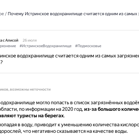
ое
/
Почему Истринское водохранилище считается одним из самых 
а с Алисой
26 июля
рязнение
#ИстринскоеВодохранилище
#Подмосковье
нское водохранилище считается одним из самых загрязне
?
ников, возможны неточности
одохранилище могло попасть в список загрязнённых водо
бласти, по информации на 2020 год,
из-за большого количе
авляют туристы на берегах
.
попадая в воду, приводит к уменьшению количества кислоро
орослей, что негативно сказывается на качестве воды.