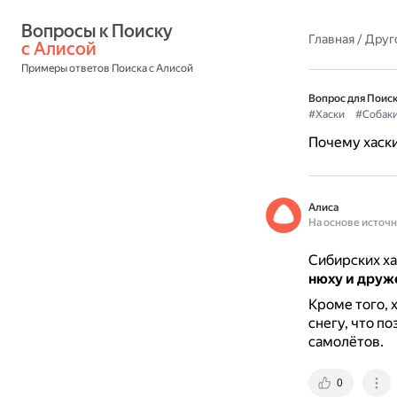
Вопросы к Поиску 
Главная
/
Друг
с Алисой
Примеры ответов Поиска с Алисой
Вопрос для Поиск
#Хаски
#Собак
Почему хаски
Алиса
На основе источ
Сибирских ха
нюху и друж
Кроме того, 
снегу, что п
самолётов.
0