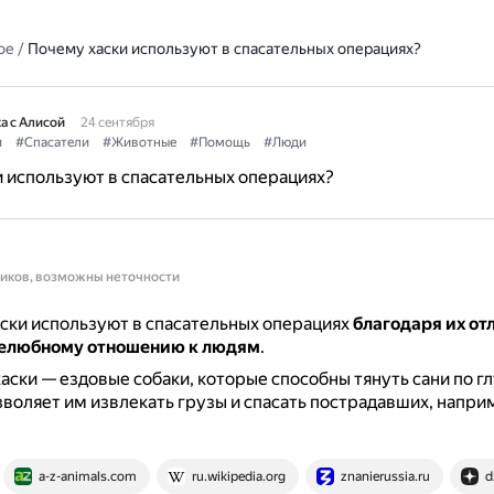
ое
/
Почему хаски используют в спасательных операциях?
а с Алисой
24 сентября
и
#Спасатели
#Животные
#Помощь
#Люди
 используют в спасательных операциях?
ников, возможны неточности
ски используют в спасательных операциях
благодаря их от
елюбному отношению к людям
.
хаски — ездовые собаки, которые способны тянуть сани по г
озволяет им извлекать грузы и спасать пострадавших, напри
a-z-animals.com
ru.wikipedia.org
znanierussia.ru
d