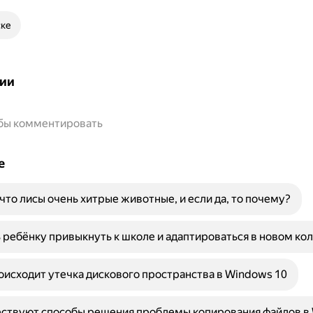
ске
ии
обы комментировать
е
 что лисы очень хитрые животные, и если да, то почему?
 ребёнку привыкнуть к школе и адаптироваться в новом ко
исходит утечка дискового пространства в Windows 10
ествуют способы решения проблемы копирования файлов в