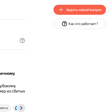
Задать новый вопрос
Как это работает?
личному
лубокому
мер из сбитых
zen.ru
petstory.ru