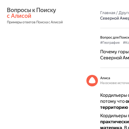
Вопросы к Поиску 
Главная
/
Друг
с Алисой
Северной Аме
Примеры ответов Поиска с Алисой
Вопрос для Поиск
#География
#Ко
Почему горы
Северной Ам
Алиса
На основе источ
Кордильеры 
потому что
о
территорию 
Кордильеры п
практически
материка
.
В 