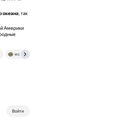
о океана
, так
ой Америки
иродные
ecosystema.ru
Войти