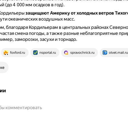
й (до 4 000 мм осадков в год).
 Кордильеры
защищают Америку от холодных ветров Тихог
 пути океанических воздушных масс.
ом, благодаря Кордильерам в центральных районах Северн
частая смена погоды, а также разные неблагоприятные пр
ример, заморозки, засухи и торнадо.
foxford.ru
nsportal.ru
spravochnick.ru
otvet.mail.ru
ске
ии
обы комментировать