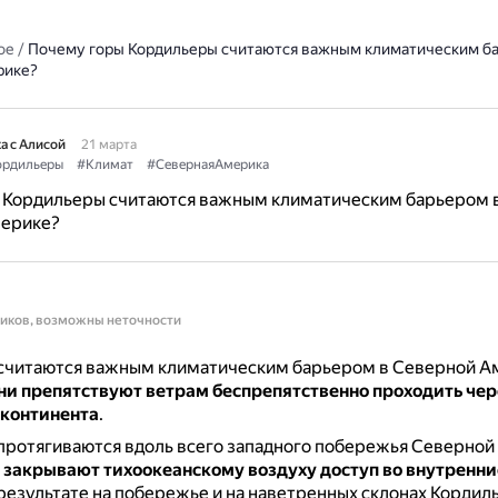
ое
/
Почему горы Кордильеры считаются важным климатическим ба
рике?
а с Алисой
21 марта
рдильеры
#Климат
#СевернаяАмерика
 Кордильеры считаются важным климатическим барьером 
ерике?
ников, возможны неточности
считаются важным климатическим барьером в Северной А
ни препятствуют ветрам беспрепятственно проходить чер
континента
.
ротягиваются вдоль всего западного побережья Северной
 закрывают тихоокеанскому воздуху доступ во внутренн
результате на побережье и на наветренных склонах Кордил