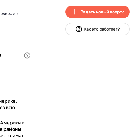
Задать новый вопрос
рьером в
Как это работает?
в
мерике,
ез всю
 Америки и
ие районы
ьер климат