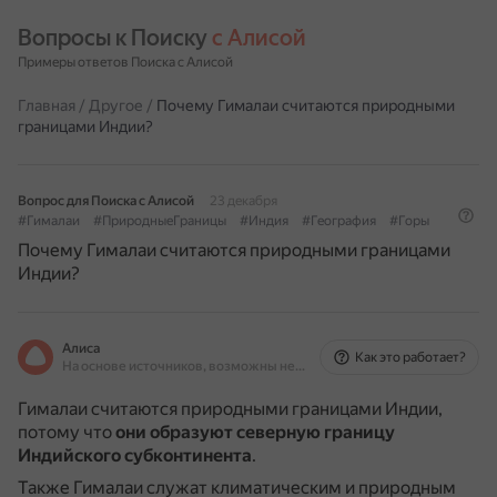
Вопросы к Поиску 
с Алисой
Примеры ответов Поиска с Алисой
Главная
/
Другое
/
Почему Гималаи считаются природными
границами Индии?
Вопрос для Поиска с Алисой
23 декабря
#Гималаи
#ПриродныеГраницы
#Индия
#География
#Горы
Почему Гималаи считаются природными границами
Индии?
Алиса
Как это работает?
На основе источников, возможны неточности
Гималаи считаются природными границами Индии,
потому что
они образуют северную границу
Индийского субконтинента
.
Также Гималаи служат климатическим и природным